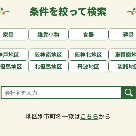
条件を絞って
検索
家具
雑貨小物
食器
建具
神戸地区
阪神南地区
阪神北地区
東播磨
但馬地区
北但馬地区
丹波地区
淡路地
地区別市町名一覧は
こちら
から