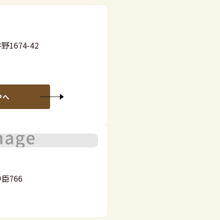
1674-42
Pへ
臣766