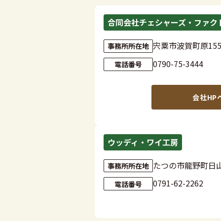
合同会社チェシャーズ・ファク
宍粟市波賀町原155
事務所所在地
0790-75-3444
電話番号
会社HP
ウッディ・ワイ工房
たつの市龍野町日山
事務所所在地
0791-62-2262
電話番号