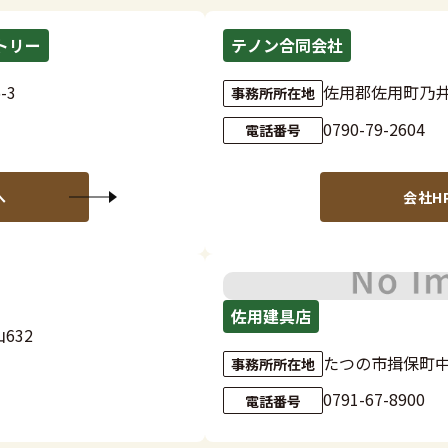
トリー
テノン合同会社
-3
佐用郡佐用町乃井野
事務所所在地
0790-79-2604
電話番号
へ
会社H
';
佐用建具店
632
たつの市揖保町中
事務所所在地
0791-67-8900
電話番号