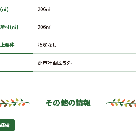
(㎥)
206㎥
産材(㎥)
206㎥
上要件
指定なし
都市計画区域外
その他の情報
経緯