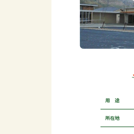
用 途
所在地