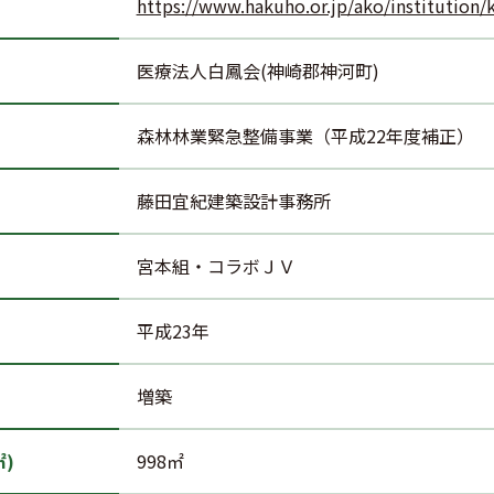
https://www.hakuho.or.jp/ako/institution
医療法人白鳳会(神崎郡神河町)
森林林業緊急整備事業（平成22年度補正）
藤田宜紀建築設計事務所
宮本組・コラボＪＶ
平成23年
増築
)
998㎡