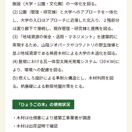
施設（大学・公園・文化館）の一体化を図る。
(2) 公園（管理・研究棟）と大学へのアプローチを一体化
し、大学の入口はアプローチに近接した北入り、２階部分
は渡り廊下で接続し、既存管理・研究棟と連携を図る。
(3) 「地域資源の保全・活用・マネジメント」を建築的に
実現するため、山陰ジオパークやコウノトリの野生復帰と
並ぶ地域資源である県産木材による大学の木造化を図る。
(4) 屋根における瓦一体型太陽光発電システム（10ＫＷ)に
より、環境への配慮を図る。
(5) 燃えしろ設計による準耐火構造とし、木材利用を図
る。杭基礎による軟弱地盤対策をとる。
「ひょうごの木」の使用状況
・木材は仕様書により建築工事業者が調達
・木材は出荷証明で確認