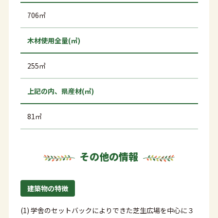
706㎡
木材使用全量(㎥)
255㎥
上記の内、県産材(㎥)
81㎥
その他の情報
建築物の特徴
(1) 学舎のセットバックによりできた芝生広場を中心に３