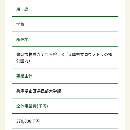
用 途
学校
所在地
豊岡市祥雲寺字二ヶ谷128（兵庫県立コウノトリの郷
公園内）
事業主体
兵庫県企画県民部大学課
全体事業費(千円)
370,000千円