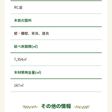
RC造
木質の箇所
壁・腰壁、家具、建具
延べ床面積(㎡)
7,354㎡
木材使用全量(㎥)
167㎥
その他の情報