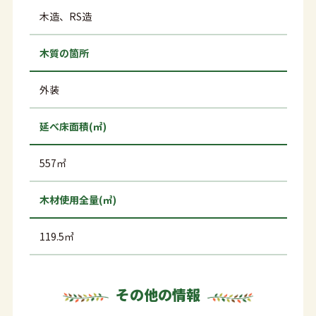
木造、RS造
木質の箇所
外装
延べ床面積(㎡)
557㎡
木材使用全量(㎥)
119.5㎥
その他の情報