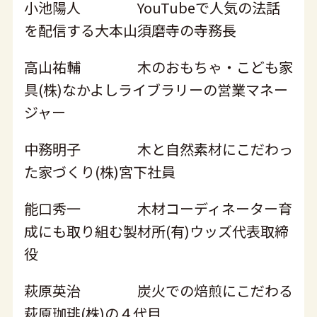
小池陽人 YouTubeで人気の法話
を配信する大本山須磨寺の寺務長
高山祐輔 木のおもちゃ・こども家
具(株)なかよしライブラリーの営業マネー
ジャー
中務明子 木と自然素材にこだわっ
た家づくり(株)宮下社員
能口秀一 木材コーディネーター育
成にも取り組む製材所(有)ウッズ代表取締
役
萩原英治 炭火での焙煎にこだわる
萩原珈琲(株)の４代目