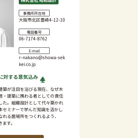
株式会社 昭和設計
事務所所在地
大阪市北区豊崎4-12-10
電話番号
06-7174-8762
E-mail
r-nakano@showa-sek
kei.co.jp
に対する
意気込み
建築が注目を浴びる現在、なぜ木
題・建築に携わる者としての責任
した。組織設計として代々築かれ
本セミナーで学んだ知識を活かし
なれる居場所をつくれるよう、
きます。