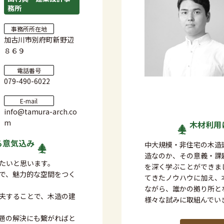
務所
事務所所在地
加古川市別府町新野辺
８６９
電話番号
079-490-6022
E-mail
info@tamura-arch.co
m
木材利用
る
意気込み
中大規模・非住宅の木造
造なのか、その意義・課
たいと思います。
を深く学ぶことができま
で、魅力的な空間をつく
てきたノウハウに加え、
ながら、誰かの拠り所と
夫することで、木造の建
様々な試みに取組んでい
題の解決にも繋がればと