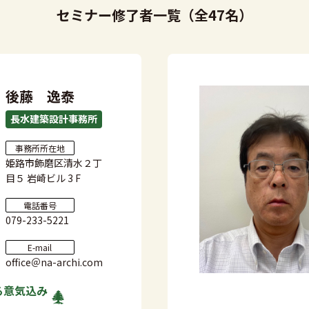
セミナー修了者一覧（全47名）
後藤 逸泰
長水建築設計事務所
事務所所在地
姫路市飾磨区清水２丁
目５ 岩崎ビル 3 F
電話番号
079-233-5221
E-mail
office＠na-archi.com
る
意気込み