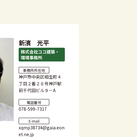
新濱 光平
株式会社ココ建築・
環境事務所
事務所所在地
神戸市中央区相生町４
丁目２番２８号神戸駅
前千代田ビル９－A
電話番号
078-599-7317
E-mail
xqmp38734@gaia.eon
et.ne.jp